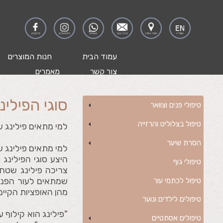
ק - המרכז לקוסמטיקה ואסתטיקה מתקדמת
עמוד הבית
חנות המוצרים
צור קשר
מאמרים
סוגי הפילינ
טיפולי פנים וצוואר
טיפול בצלוליט והרזייה
למי מתאים פילינג שט
הסרת שיער
למי מתאים פילינג ש
היצע סוגי הפילינג 
טיפולי גוף
צריכה פילינג שטחי
שמתאים לעור הפני
טיפול לכתמי עור
מהן האופציות הקיימו
טיפולים לילדים ונוער
"פילינג הוא קילוף 
טיפולים אסתטיים