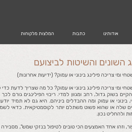
אודותינו
כתבות
המלצות מלקוחות
ג השונים והשיטות לביצועם
חי ומי צריכה פילינג בינוני או עמוק? (
ידיעות אחרונות)
טחי ומי צריכה פילינג בינוני או עמוק? כל מה שצריך לדעת כדי ל
הקיים בשוק גדול, רחב ומגוון למדי. ריבוי הפילינגים גורם ל
, בינוני או עמוק ומה ההבדלים ביניהם. היא גם לא תמיד יו
ם שלה או שהוא פשוט משתלם יותר לקוסמטיקאית. כדאי לשמוע
ת ולהחליט נכון.
עור, וזהו אחד האמצעים הכי טובים לטיפול בנזקי שמש", מסבירה