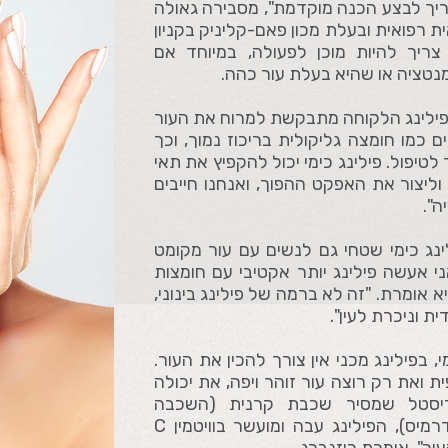
צריך לבצע הכנה מוקדמת", מסבירה גאולה
ת רפואית ובעלת מכון פאם-קליניק בקניון
צריך להיות מוכן לפעולה, במיוחד אם
נטציה או שהיא בעלת עור כהה.
הפילינג הלקוחה מתבקשת למרוח את העור
 כמו חומצה גליקולית בריכוז נמוך, וכך
לטיפול. פילינג כימי יכול להקפיץ את תאי
וליצור את האפקט ההפוך, ואנחנו חייבים
".
ינג כימי שטחי גם לנשים עם עור מקומט
ני אעשה פילינג יותר אקטיבי עם חומצות
יא אומרת. "זה לא ברמה של פילינג בינוני,
ת וניכרת לעין".
, בפילינג מכני אין צורך להכין את העור.
ת ואת רק רוצה עור זוהר ויפה, את יכולה
ריסטל שמסיר שכבת קרנית (השכבה
העליונה של האפידרמיס), הפילינג עבה ומועשר בוויטמין C