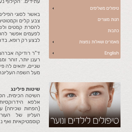
עתידים. "הקילוף נ
טיפולים משלימים
באשר לסוגי הפילינג
חנות מוצרים
צבע קלים וקמטוטים 
להסרת קמטים ולשי
כתבות
לפעמים אפשר להסתפ
לבצע רק רופא, בדרך
מאמרים ושאלות נפוצות
ד"ר רודיקה אברהם
English
רענן יותר, זוהר ו
שניים, יתאים לה פי
מעל השפה העליונה 
שיטות פילינג
השיטה הכימית, הפע
אלפא הידרוקסיות 
(הפחות שכיחה) ע
העליון של העור
קוסמטיקאיות ואף נ