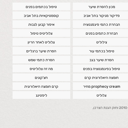
מכון להסרת שיער
טיפול בכתמים בפנים
פדיקור מניקור בתל אביב
קוסמטיקאיות בתל אביב
הבהרת כתמי פיגמנטציה
איפור קבוע לגבות
הבהרת כתמים בפנים
צלוליטיס טיפול
צילוליט
צלוליט לאחר הריון
טיפול בכתמי עור
הסרת שיער ברגליים
הסרת שיער בגב
הסרת כתמי שמש
טיפול בפיגמנטציה בפנים
מה זה צלוליטיס
חומצה היאלורונית קרם
חצ'קונים
prophecy cream מחיר
קרם חומצה היאלורונית
צלוליט
ליפטינג
ביטול עסקה בהתאם לחוק הגנת הצרכן (ביול עסקה), התשע"א -2010 וחוק הגנת הצרכן,