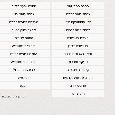
הסרת כתמי עור
הסרת שיער בידיים
טיפול בעור הפנים
טיפול בעור יבש
מכון קוסמטיקה ת"א
העלמת כתמים בפנים
איפור קבוע בגבות
פילינג עמוק לפנים
הורדת צלוליטיס
המסת צלולית
צלוליטיס בישבן
טיפולי פיגמנטציה
טיפול בשחורים בפנים
הסרת כתמים בפנים
פדיקור ומניקור
העלמת פיגמנטציה
קרם חוה זינגבוים
קרם Prophecy
הקרם של חוה זינגבוים
אפילציה
פרופסי קרם
אקנה
הזעת יתר
פאם קליניק בע"מ, ח.פ. 4