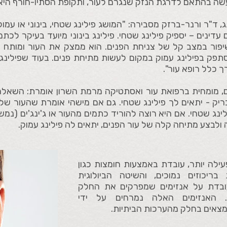
עשה בהתאם לדרגת הנזק שנגרם לעור, ותקופת הסתיו-חורף היא 
, ד"ר ורנר-ברזק מסבירה: "המושג פילינג שטחי, בינוני או עמו
עדינים – יספיק פילינג שטחי. פילינג בינוני מיועד בעיקר לכת
פור במצב קל של צניחת הפנים. הוא ממצק את העור ומותח 
ק בפילינג עמוק במקום לעשות מתיחת פנים. בעוד שפילינג שטח
 כלל רופא עור".
, מומחית ברפואת עור ואסתטיקה מרמת השרון אומרת: השאלה 
מבריק - יתאים לך פילינג שטחי. גם אם מישהי אומרת שהעור של
לינג שטחי. אם היא רוצה להוריד כתמים מהעור או ג'ינג'ים (נמשי
ולבצע מתיחה קלה של עור הפנים, יתאים לה פילינג עמוק.
ילה יותר, עובדת באמצעות חומצות כגון
בריכוזים נמוכים, והשיטה הביולוגית
ובדת על אנזימים שמפרקים את החלק
. האנזימים האלה נמרחים על ידי
מצאים בחלק מהערכות הביתיות.