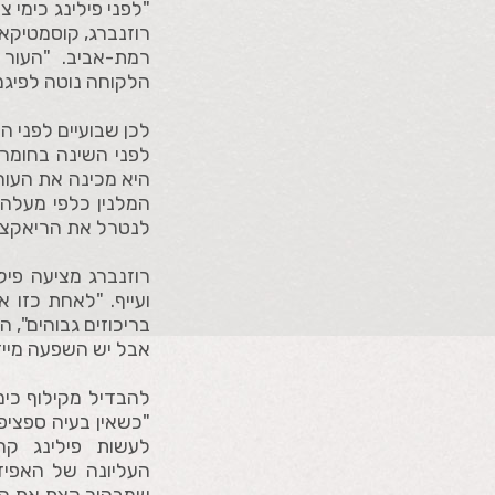
"לפני פילינג כימי 
רוזנברג, קוסמטיקאי
רמת-אביב. "העור 
הלקוחה נוטה לפיגמ
לכן שבועיים לפני 
לפני השינה בחומרים
היא מכינה את העור 
המלנין כלפי מעלה 
לנטרל את הריאקציה
רוזנברג מציעה פיל
ועייף. "לאחת כזו א
בריכוזים גבוהים", ה
אבל יש השפעה מיידי
להבדיל מקילוף כימי
"כשאין בעיה ספציפי
לעשות פילינג ק