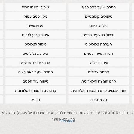
הסרת שיער בכל הגוף
טיפולי פיגמנטציה
טיפולים קוסמטיים
ניקוי פנים עמוק
פילינג בינוני
פגמנטציה
טיפול בפצעים בפנים
איפור קבוע לגבות
העלמת צלוליטיס
טיפול לצלוליט
הסרת שיער לנשים
טיפול בצלוליטיס
טיפול פילינג
הבהרת פיגמנטציה
המסת צלוליט
הסרת שיער באפילציה
קרם חומצה הילארונית
טיפוח עור הפנים
חוה זינגבוים קרם חומצה היאלורונית
קרם עם חומצה היאלורונית
פיגמנטציה
הרזיה
51250003 |
התשמ"א-1981
תקנון אתר